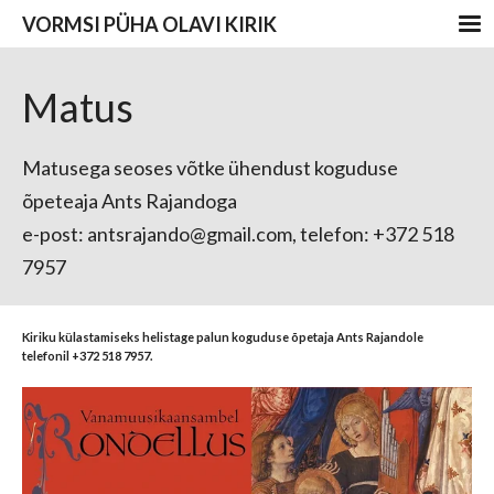
VORMSI PÜHA OLAVI KIRIK
Matus
Matusega seoses võtke ühendust koguduse
õpeteaja Ants Rajandoga
e-post: antsrajando@gmail.com, telefon: +372 518
7957
Kiriku külastamiseks helistage palun koguduse õpetaja Ants Rajandole
telefonil +372 518 7957.